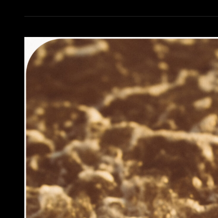
MISTERIO
DEL
AGUA:
JENNIFER
EN
LAS
CASCADAS
DEL
HUÉZNAR,
DONDE
LA
NATURALEZA
CANTA
A
LA
SENSUALIDAD»