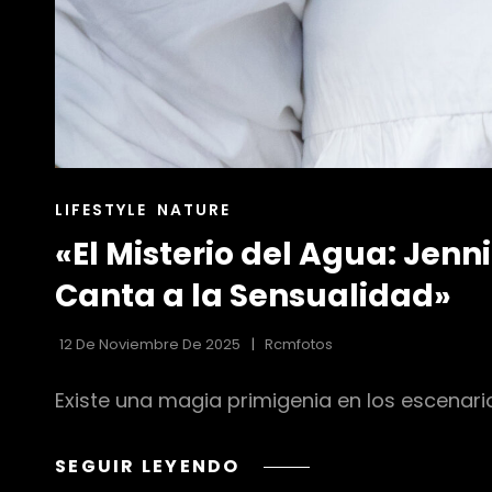
ENLACES
LIFESTYLE
NATURE
DE
«El Misterio del Agua: Jen
LAS
CATEGORÍAS
Canta a la Sensualidad»
12 De Noviembre De 2025
Rcmfotos
Existe una magia primigenia en los escenario
«EL
SEGUIR LEYENDO